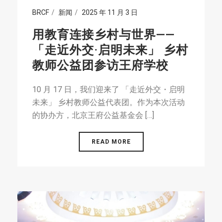
BRCF
新闻
2025 年 11 月 3 日
用教育连接乡村与世界——
「走近外交·启明未来」 乡村
教师公益团参访王府学校
10 月 17 日，我们迎来了 「走近外交・启明
未来」 乡村教师公益代表团。作为本次活动
的协办方，北京王府公益基金会 […]
READ MORE